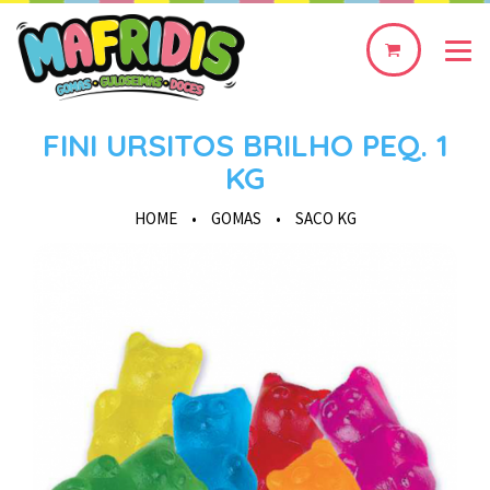
0
produto(s)
FINI URSITOS BRILHO PEQ. 1
KG
HOME
•
GOMAS
•
SACO KG