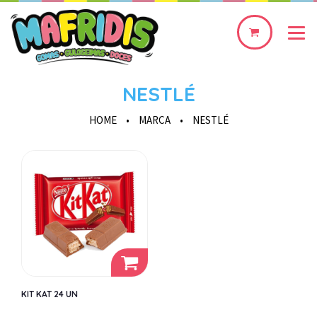
0
produto(s)
NESTLÉ
HOME
•
MARCA
•
NESTLÉ
KIT KAT 24 UN