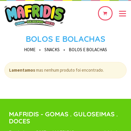
0
produto(s)
BOLOS E BOLACHAS
HOME
•
SNACKS
•
BOLOS E BOLACHAS
Lamentamos
mas nenhum produto foi encontrado.
MAFRIDIS - GOMAS . GULOSEIMAS .
DOCES