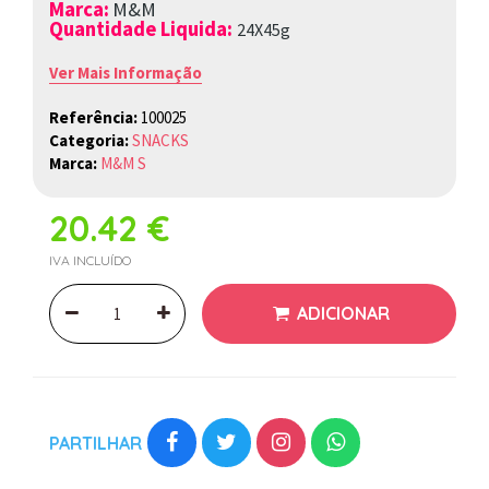
Marca
:
M&M
Quantidade Liquida:
24X45g
Ver Mais Informação
Referência:
100025
Categoria:
SNACKS
Marca:
M&M S
20.42 €
IVA INCLUÍDO
ADICIONAR
PARTILHAR