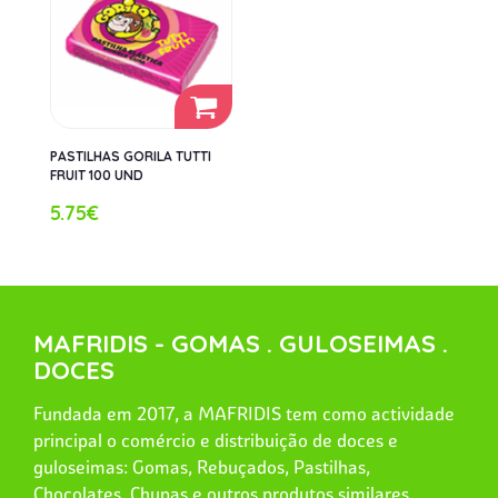
PASTILHAS GORILA TUTTI
FRUIT 100 UND
5.75€
MAFRIDIS - GOMAS . GULOSEIMAS .
DOCES
Fundada em 2017, a MAFRIDIS tem como actividade
principal o comércio e distribuição de doces e
guloseimas: Gomas, Rebuçados, Pastilhas,
Chocolates, Chupas e outros produtos similares.