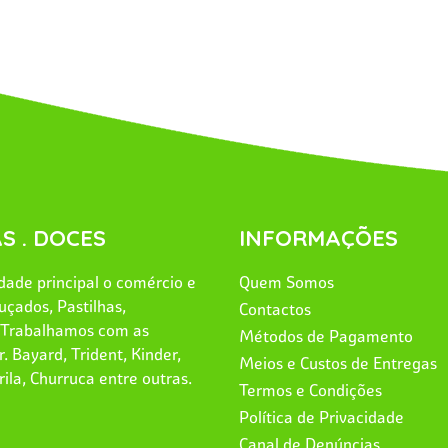
S . DOCES
INFORMAÇÕES
ade principal o comércio e
Quem Somos
uçados, Pastilhas,
Contactos
. Trabalhamos com as
Métodos de Pagamento
. Bayard, Trident, Kinder,
Meios e Custos de Entregas
rila, Churruca entre outras.
Termos e Condições
Política de Privacidade
Canal de Denúncias