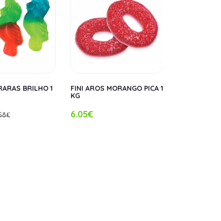
ARAS BRILHO 1
FINI AROS MORANGO PICA 1
FINI AROS S
KG
6.05€
6.05€
58€