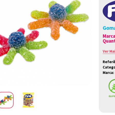
Goma
Marc
Quant
Ver Ma
Referê
Catego
Marca: