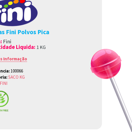
s Fini Polvos Pica
a
:
Fini
idade Liquida:
1
K
G
is Informação
ncia:
100066
ria:
SACO KG
FINI