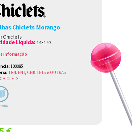
ilhas Chiclets Morango
a
:
Chiclets
idade Liquida:
14X17G
is Informação
ncia:
100085
ria:
TRIDENT, CHICLETS e OUTRAS
CHICLETS
15 €