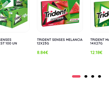
SENSES
TRIDENT SENSES MELANCIA
TRIDENT M
ST 100 UN
12X23G
14X27G
8.84€
12.18€