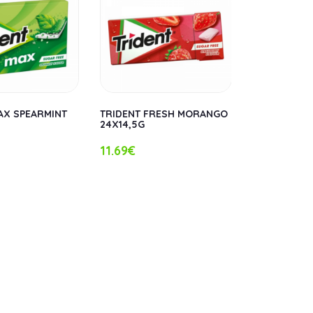
AX SPEARMINT
TRIDENT FRESH MORANGO
TRIDENT FR
24X14,5G
SILVESTRES
11.69€
11.69€