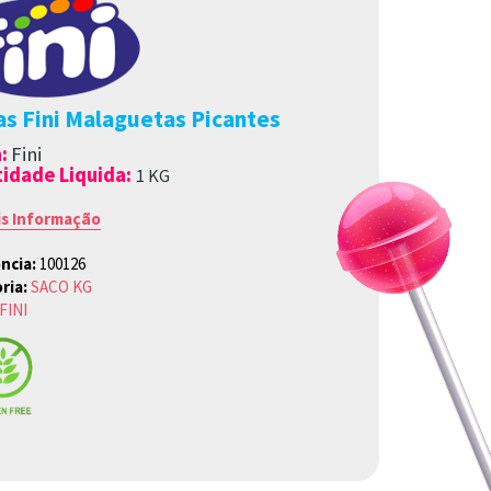
s Fini Malaguetas Picantes
a
:
Fini
idade Liquida:
1
K
G
is Informação
ncia:
100126
ria:
SACO KG
FINI