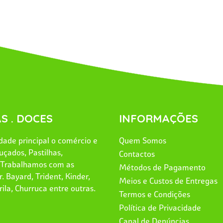
S . DOCES
INFORMAÇÕES
ade principal o comércio e
Quem Somos
uçados, Pastilhas,
Contactos
. Trabalhamos com as
Métodos de Pagamento
. Bayard, Trident, Kinder,
Meios e Custos de Entregas
rila, Churruca entre outras.
Termos e Condições
Política de Privacidade
Canal de Denúncias