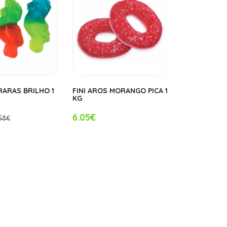
ARAS BRILHO 1
FINI AROS MORANGO PICA 1
FINI AROS S
KG
6.05€
6.05€
58€