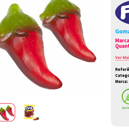
Goma
Marc
Quant
Ver Ma
Referê
Catego
Marca: