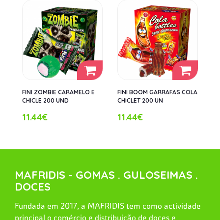
FINI ZOMBIE CARAMELO E
FINI BOOM GARRAFAS COLA
CHICLE 200 UND
CHICLET 200 UN
11.44€
11.44€
MAFRIDIS - GOMAS . GULOSEIMAS .
DOCES
Fundada em 2017, a MAFRIDIS tem como actividade
principal o comércio e distribuição de doces e