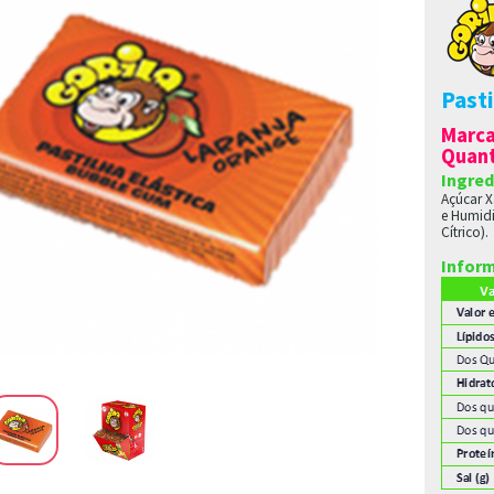
Pasti
Marc
Quant
Ingred
Açúcar 
e
Humidi
Cítrico).
Inform