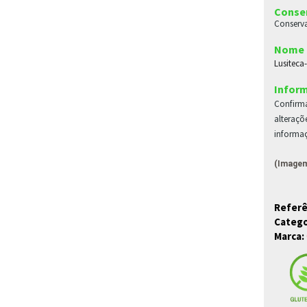
Conse
Conserva
Nome 
Lusiteca
Inform
Confirma
alteraçõ
informa
(Imagem 
Referê
Catego
Marca: