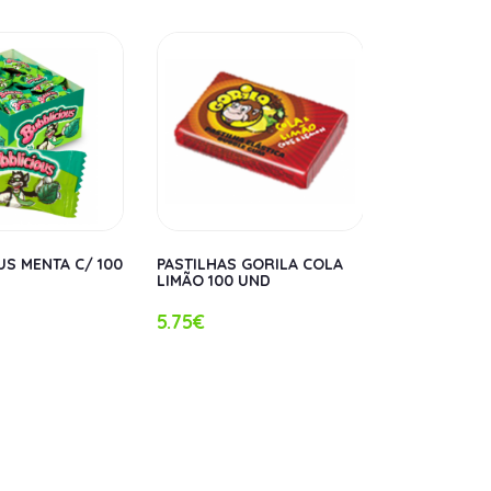
US MENTA C/ 100
PASTILHAS GORILA COLA
PASTILHAS 
LIMÃO 100 UND
100 UND
5.75€
5.75€