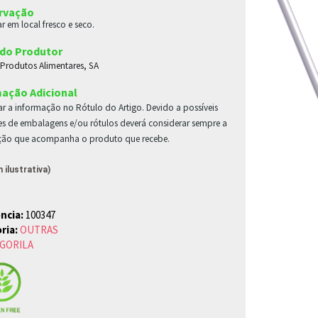
rvação
r em local fresco e seco.
do Produtor
-Produtos Alimentares, SA
ação Adicional
r a informação no Rótulo do Artigo. Devido a possíveis
es de embalagens e/ou rótulos deverá considerar sempre a
ção que acompanha o produto que recebe.
ilustrativa)
ncia:
100347
ria:
OUTRAS
GORILA