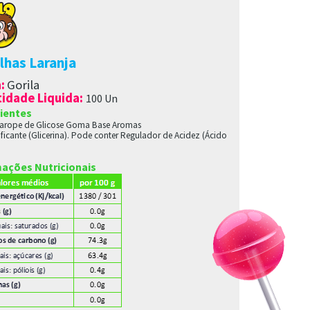
lhas Laranja
a
:
Gorila
idade Liquida:
100 Un
ientes
Xarope de Glicose Goma Base Aromas
ficante
(Glicerina). Pode conter Regulador de Acidez (Ácido
ações Nutricionais