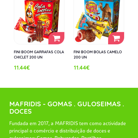
FINI BOOM GARRAFAS COLA
FINI BOOM BOLAS CAMELO
CHICLET 200 UN
200 UN
11.44€
11.44€
MAFRIDIS - GOMAS . GULOSEIMAS .
DOCES
Fundada em 2017, a MAFRIDIS tem como actividade
principal o comércio e distribuição de doces e