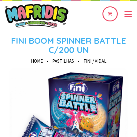
0
produto(s)
FINI BOOM SPINNER BATTLE
C/200 UN
HOME
•
PASTILHAS
•
FINI / VIDAL