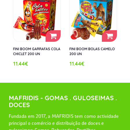
FINI BOOM GARRAFAS COLA
FINI BOOM BOLAS CAMELO
CHICLET 200 UN
200 UN
11.44€
11.44€
MAFRIDIS - GOMAS . GULOSEIMAS .
DOCES
Fundada em 2017, a MAFRIDIS tem como actividade
principal o comércio e distribuição de doces e