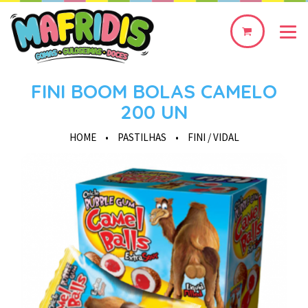
0
produto(s)
FINI BOOM BOLAS CAMELO
200 UN
HOME
•
PASTILHAS
•
FINI / VIDAL