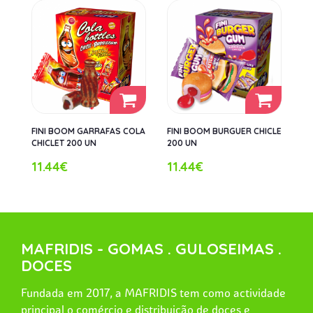
FINI BOOM GARRAFAS COLA
FINI BOOM BURGUER CHICLE
CHICLET 200 UN
200 UN
11.44€
11.44€
MAFRIDIS - GOMAS . GULOSEIMAS .
DOCES
Fundada em 2017, a MAFRIDIS tem como actividade
principal o comércio e distribuição de doces e