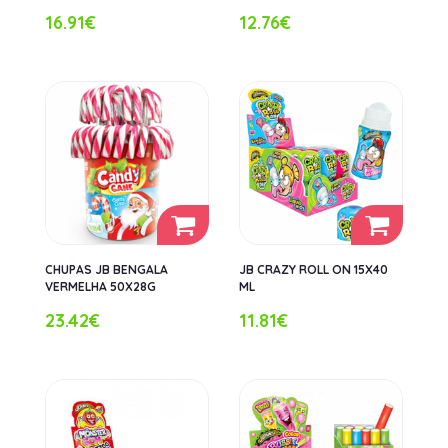
16.91€
12.76€
CHUPAS JB BENGALA
JB CRAZY ROLL ON 15X40
VERMELHA 50X28G
ML
23.42€
11.81€