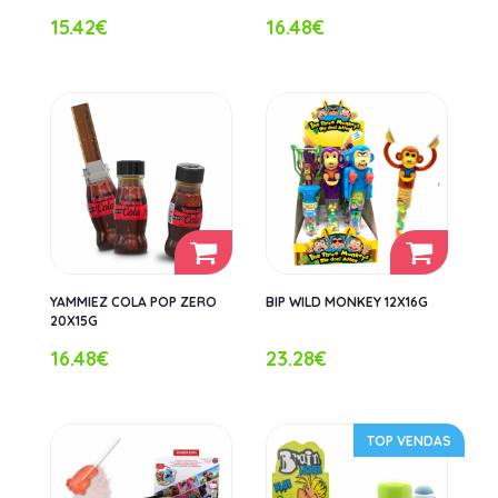
15.42€
16.48€
YAMMIEZ COLA POP ZERO
BIP WILD MONKEY 12X16G
20X15G
16.48€
23.28€
TOP VENDAS