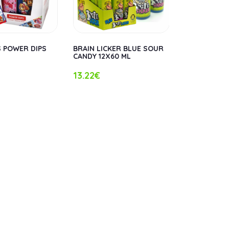
S POWER DIPS
BRAIN LICKER BLUE SOUR
JOHNY BEE 
CANDY 12X60 ML
GUMMY 12 U
13.22€
16.91€