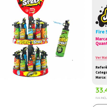
Fire
Marc
Quant
Ver Ma
Referê
Catego
Marca:
33.
IVA INC