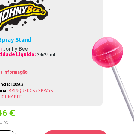
 Spray Stand
a
:
Jonhy Bee
idade Liquida:
34x25 ml
is Informação
ncia:
100963
ria:
BRINQUEDOS / SPRAYS
JOHNY BEE
46 €
LUÍDO