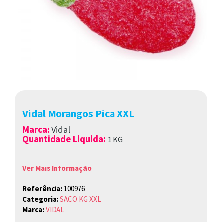
Vidal Morangos Pica XXL
Marca
:
Vidal
Quantidade Liquida:
1
K
G
Ver Mais Informação
Referência:
100976
Categoria:
SACO KG XXL
Marca:
VIDAL