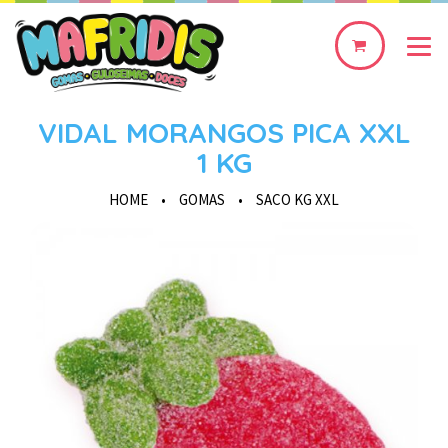
0
produto(s)
VIDAL MORANGOS PICA XXL
1 KG
HOME
•
GOMAS
•
SACO KG XXL