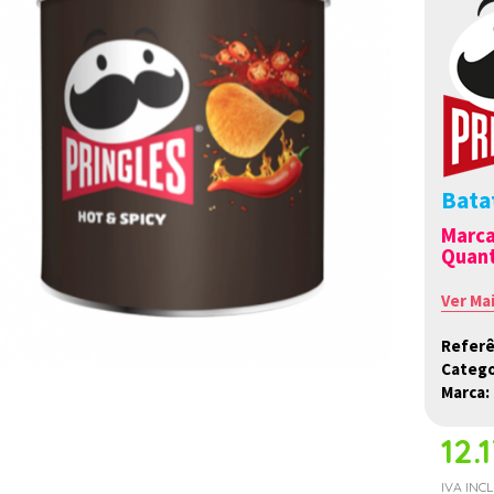
Batat
Marc
Quant
Ver Ma
Referê
Catego
Marca:
12.
IVA INC