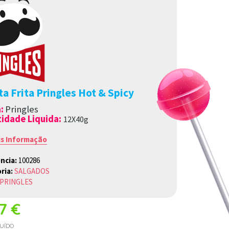
a Frita Pringles Hot & Spicy
a
:
Pringles
idade Liquida:
12X40g
is Informação
ncia:
100286
ria:
SALGADOS
PRINGLES
17 €
LUÍDO