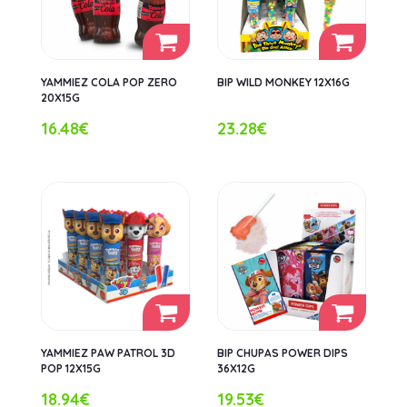
YAMMIEZ COLA POP ZERO
BIP WILD MONKEY 12X16G
20X15G
16.48€
23.28€
YAMMIEZ PAW PATROL 3D
BIP CHUPAS POWER DIPS
POP 12X15G
36X12G
18.94€
19.53€