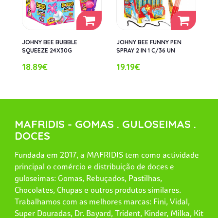
JOHNY BEE BUBBLE
JOHNY BEE FUNNY PEN
SQUEEZE 24X30G
SPRAY 2 IN 1 C/36 UN
18.89€
19.19€
MAFRIDIS - GOMAS . GULOSEIMAS .
DOCES
Fundada em 2017, a MAFRIDIS tem como actividade
principal o comércio e distribuição de doces e
guloseimas: Gomas, Rebuçados, Pastilhas,
Chocolates, Chupas e outros produtos similares.
Trabalhamos com as melhores marcas: Fini, Vidal,
Super Douradas, Dr. Bayard, Trident, Kinder, Milka, Kit