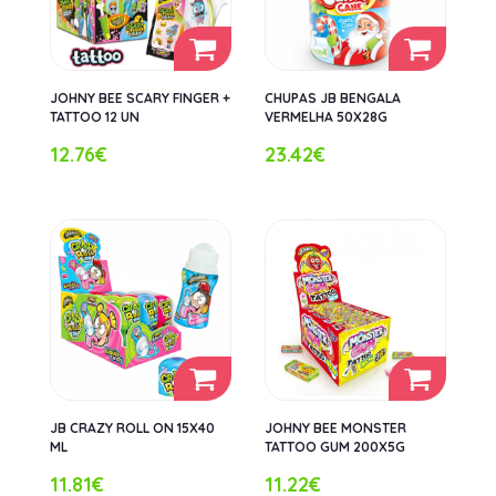
JOHNY BEE SCARY FINGER +
CHUPAS JB BENGALA
TATTOO 12 UN
VERMELHA 50X28G
12.76€
23.42€
JB CRAZY ROLL ON 15X40
JOHNY BEE MONSTER
ML
TATTOO GUM 200X5G
11.81€
11.22€