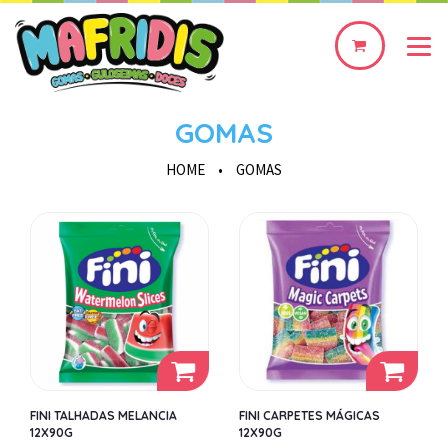
0
produto(s)
GOMAS
HOME
•
GOMAS
FINI TALHADAS MELANCIA
FINI CARPETES MÁGICAS
12X90G
12X90G