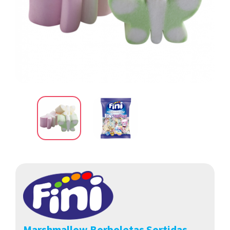
Marshmallow Borboletas Sortidas