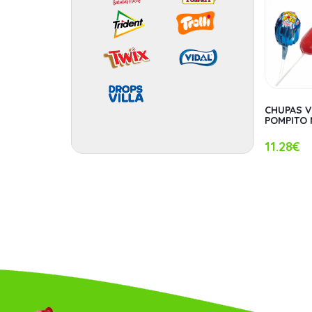
MPITO CEREJA 40
CHUPAS MEGA POMPITO
CHUPAS V
MELANCIA 40 UN
POMPITO
11.28€
11.28€