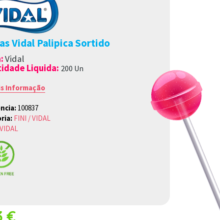
s Vidal Palipica Sortido
a
:
Vidal
idade Liquida:
200 Un
is Informação
ncia:
100837
ria:
FINI / VIDAL
VIDAL
3 €