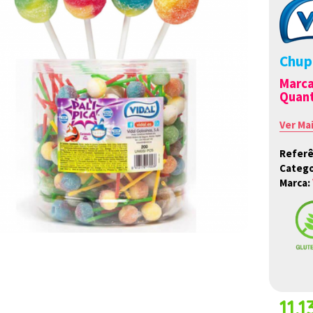
Chupa
Marc
Quant
Ver Ma
Referê
Catego
Marca:
11.1