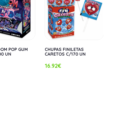
OOM POP GUM
CHUPAS FINILETAS
CHUPAS FIN
00 UN
CARETOS C/170 UN
200 UN
16.92€
12.76€