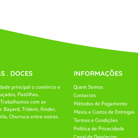
S . DOCES
INFORMAÇÕES
ade principal o comércio e
Quem Somos
uçados, Pastilhas,
Contactos
. Trabalhamos com as
Métodos de Pagamento
. Bayard, Trident, Kinder,
Meios e Custos de Entregas
rila, Churruca entre outras.
Termos e Condições
Política de Privacidade
Canal de Denúncias