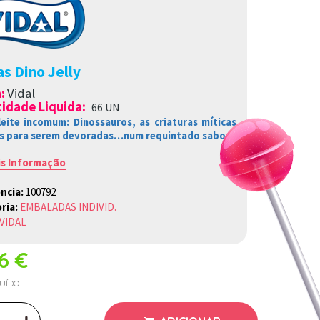
s Dino Jelly
a
:
Vidal
idade Liquida:
66 UN
eite incomum:
Dinossauros
,
a
s
criaturas míticas
s para serem
devoradas…num
requintado sabor.
is Informação
ncia:
100792
ria:
EMBALADAS INDIVID.
VIDAL
76 €
LUÍDO