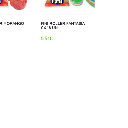
ER MORANGO
FINI ROLLER FANTASIA
FINI ROLLE
CX.18 UN
CX.18 UN
5.51€
5.51€