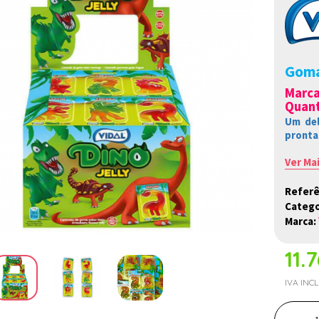
Goma
Marc
Quant
Um del
pronta
Ver Ma
Referê
Catego
Marca:
11.
IVA INC