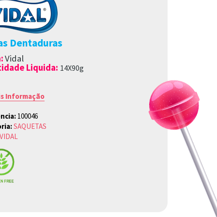
s Dentaduras
a
:
Vidal
idade Liquida:
14X90g
is Informação
ncia:
100046
ria:
SAQUETAS
VIDAL