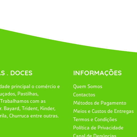
S . DOCES
INFORMAÇÕES
ade principal o comércio e
Quem Somos
uçados, Pastilhas,
Contactos
. Trabalhamos com as
Métodos de Pagamento
. Bayard, Trident, Kinder,
Meios e Custos de Entregas
rila, Churruca entre outras.
Termos e Condições
Política de Privacidade
Canal de Denúncias