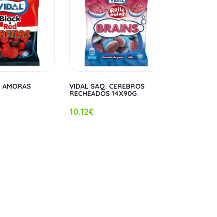
. AMORAS
VIDAL SAQ. CEREBROS
VIDAL SAQ.
RECHEADOS 14X90G
PESSEGO 14
10.12€
10.12€