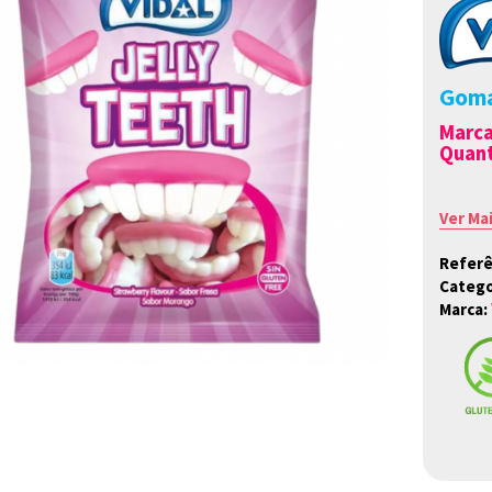
Goma
Marc
Quant
Ver Ma
Referê
Catego
Marca: