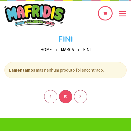
0
produto(s)
FINI
HOME
•
MARCA
•
FINI
Lamentamos
mas nenhum produto foi encontrado.
<
10
>