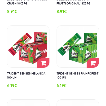
CRUSH 18X37G
FRUTTI ORIGINAL 18X37G
8.91€
8.91€
TRIDENT SENSES MELANCIA
TRIDENT SENSES RAINFOREST
100 UN
100 UN
6.19€
6.19€