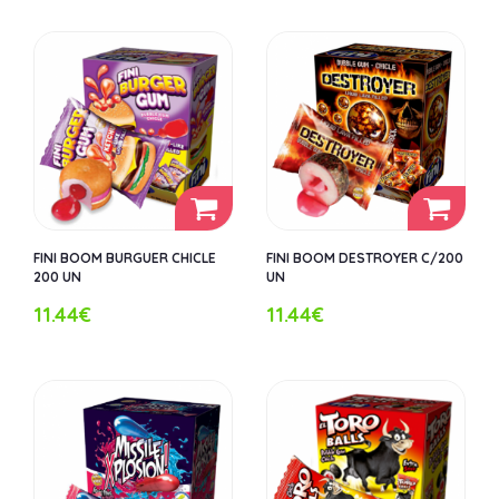
FINI BOOM BURGUER CHICLE
FINI BOOM DESTROYER C/200
200 UN
UN
11.44€
11.44€