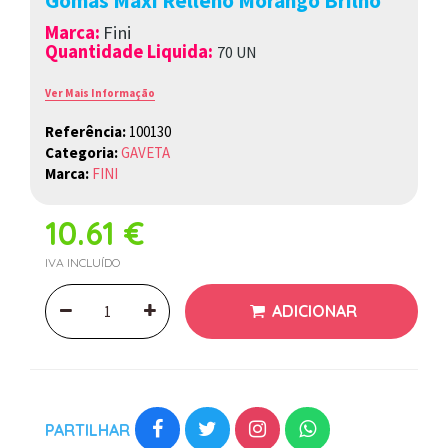
Gomas Maxi Relleno Morango Brilho
Marca
:
Fini
Quantidade Liquida:
70 UN
Ver Mais Informação
Referência:
100130
Categoria:
GAVETA
Marca:
FINI
10.61 €
IVA INCLUÍDO
ADICIONAR
PARTILHAR