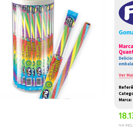
Goma
Marc
Quant
Delici
embala
Ver Ma
Referê
Catego
Marca:
18.
IVA INC