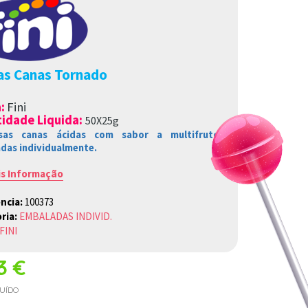
s Canas Tornado
a
:
Fini
idade Liquida:
50X25g
osas canas ácidas com sabor a multifrutos,
das individualmente
.
is Informação
ncia:
100373
ria:
EMBALADAS INDIVID.
FINI
13 €
LUÍDO