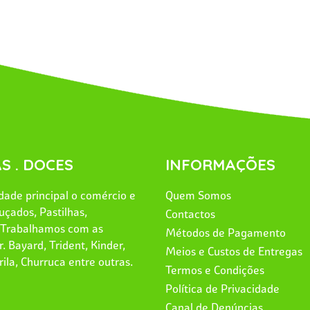
S . DOCES
INFORMAÇÕES
ade principal o comércio e
Quem Somos
uçados, Pastilhas,
Contactos
. Trabalhamos com as
Métodos de Pagamento
. Bayard, Trident, Kinder,
Meios e Custos de Entregas
rila, Churruca entre outras.
Termos e Condições
Política de Privacidade
Canal de Denúncias