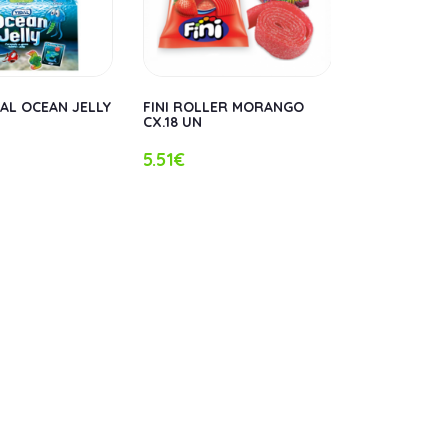
AL OCEAN JELLY
FINI ROLLER MORANGO
FINI ROLLER
CX.18 UN
CX.18 UN
5.51€
5.51€