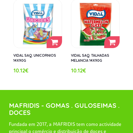
VIDAL SAQ. UNICORNIOS
VIDAL SAQ. TALHADAS
14X90G
MELANCIA 14X90G
10.12€
10.12€
MAFRIDIS - GOMAS . GULOSEIMAS .
DOCES
Fundada em 2017, a MAFRIDIS tem como actividade
principal o comércio e distribuição de doces e