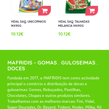
VIDAL SAQ. UNICORNIOS
VIDAL SAQ. TALHADAS
14X90G
MELANCIA 14X90G
10.12€
10.12€
MAFRIDIS - GOMAS . GULOSEIMAS .
DOCES
Fundada em 2017, a MAFRIDIS tem como actividade
principal o comércio e distribuição de doces e
guloseimas: Gomas, Rebuçados, Pastilhas,
Chocolates, Chupas e outros produtos similares.
Trabalhamos com as melhores marcas: Fini, Vidal,
Super Douradas, Dr. Bayard, Trident, Kinder, Milka, Kit