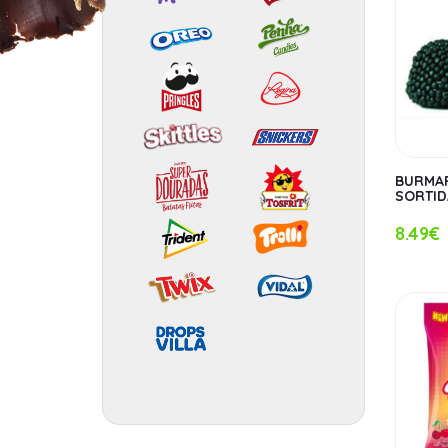
BURMA
SORTID
8.49€