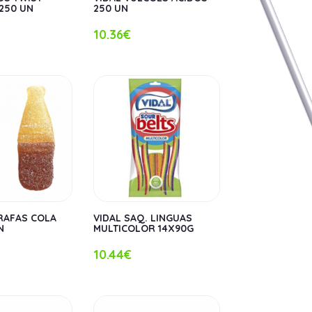
250 UN
250 UN
10.36€
RAFAS COLA
VIDAL SAQ. LINGUAS
N
MULTICOLOR 14X90G
10.44€