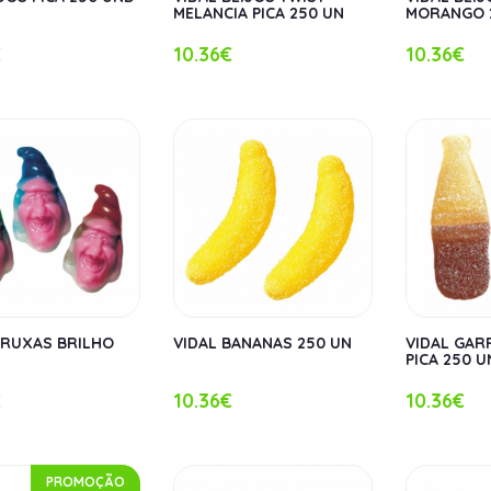
MELANCIA PICA 250 UN
MORANGO 
€
10.36€
10.36€
BRUXAS BRILHO
VIDAL BANANAS 250 UN
VIDAL GAR
PICA 250 U
€
10.36€
10.36€
PROMOÇÃO