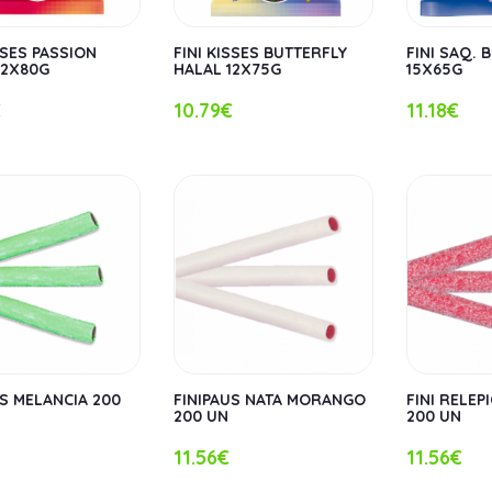
SSES PASSION
FINI KISSES BUTTERFLY
FINI SAQ.
12X80G
HALAL 12X75G
15X65G
€
10.79€
11.18€
US MELANCIA 200
FINIPAUS NATA MORANGO
FINI RELE
200 UN
200 UN
11.56€
11.56€