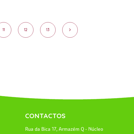
11
12
13
>
CONTACTOS
Rua da Bica 17, Armazém Q - Núcleo