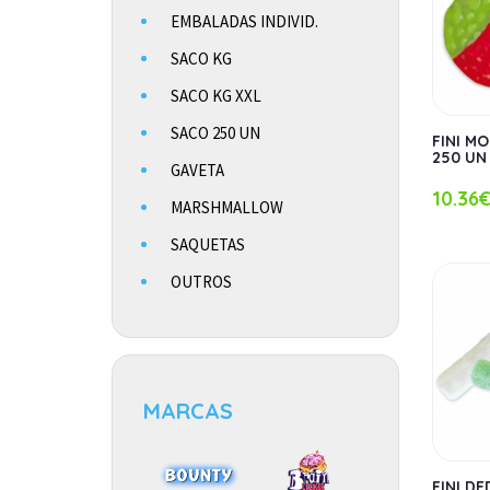
EMBALADAS INDIVID.
SACO KG
SACO KG XXL
SACO 250 UN
FINI M
250 UN
GAVETA
10.36
MARSHMALLOW
SAQUETAS
OUTROS
MARCAS
FINI D