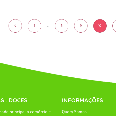
<
1
...
8
9
10
S . DOCES
INFORMAÇÕES
ade principal o comércio e
Quem Somos